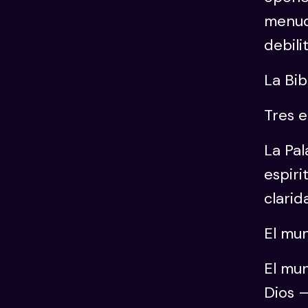
menudo
debili
La Bib
Tres e
La Pal
espiri
clarid
El mu
El mu
Dios —