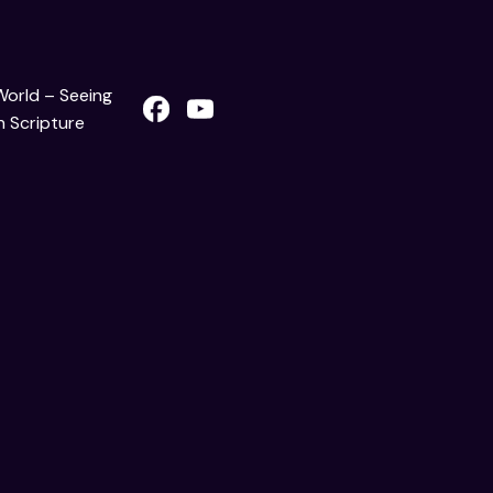
 World – Seeing
 Scripture