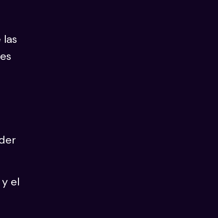
 las
des
oder
 y el