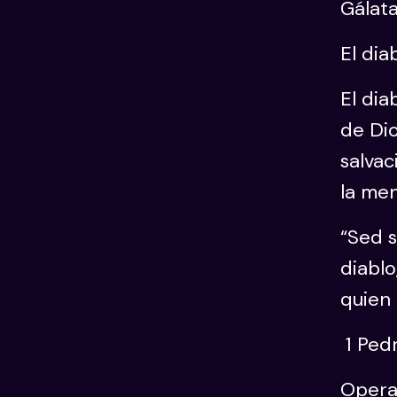
Gálat
El dia
El dia
de Dio
salvac
la men
“Sed s
diabl
quien 
1 Ped
Opera