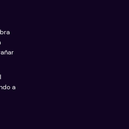
obra
a
gañar
l
ando a