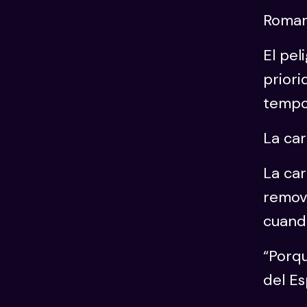
Roman
El pel
priori
tempo
La ca
La car
removi
cuand
“Porqu
del Es