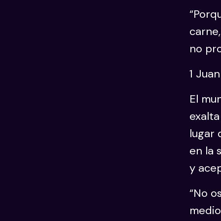
“Porqu
carne,
no pro
1 Juan
El mun
exalta
lugar
en la 
y ace
“No os
medio