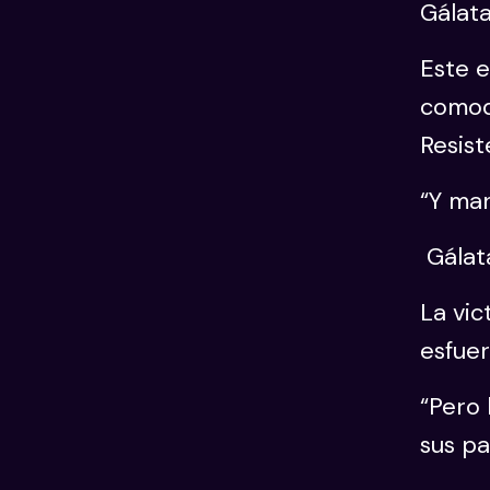
Gálata
Este e
comod
Resist
“Y man
Gálat
La vic
esfuer
“Pero 
sus pa