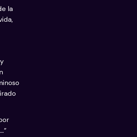
de la
vida,
 y
n
minoso
irado
por
…”