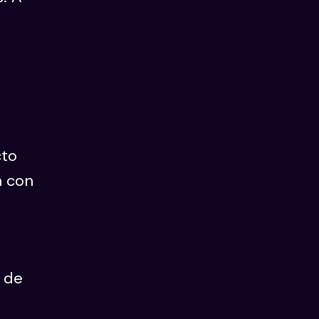
cto
a con
 de