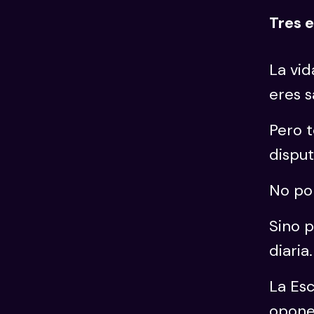
Tres 
La vid
eres s
Pero 
dispu
No por
Sino p
diaria.
La Esc
oponen