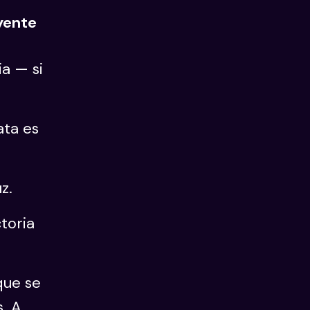
yente
ia — si
ata es
z.
toria
que se
. A