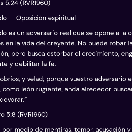
as 5:24 (RVR1960)
blo — Oposición espiritual
blo es un adversario real que se opone a la 
s en la vida del creyente. No puede robar l
ión, pero busca estorbar el crecimiento, en
te y debilitar la fe.
obrios, y velad; porque vuestro adversario e
o, como león rugiente, anda alrededor busc
devorar.”
ro 5:8 (RVR1960)
 por medio de mentiras, temor, acusación y